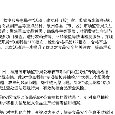
检、检测服务惠民生”活动，建立科（股）室、监管所统筹联动机
畜禽肉及副产品等重点品种。泉州各县（市、区）市场监管局关注
渠道；聚焦重点食品种类，确保多种类覆盖，对消费者过年过节
现多项目覆盖。进行农药残留、亚硝酸盐等快速检测服务，并现
开展“你点我检”130批次，检出合格样品127批次，合格率达
83%。此次活动进一步提升了群众对食品安全的关注度，提高群众
1日，福建省市场监管局公布春节期间“你点我检”专项抽检结
实施。此次“你点我检”专项抽检共抽检7个大类35个细类食
问题、农兽药残留问题、微生物污染问题。针对“你点我检”专项
依法查处违法违规行为，有效防控食品安全风险。
，翔安区市场监管局第6次公布抽检处置结果了。针对食品抽检，
要求将相关信息记入食品生产经营者信用档案。
的针对性和靶向性，变被动为主动，解决食品安全信息不对称问