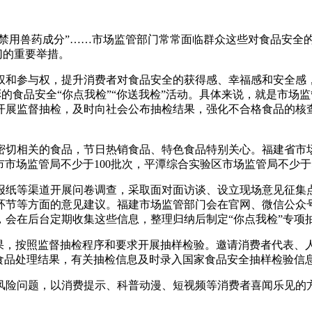
有禁用兽药成分”……市场监管部门常常面临群众这些对食品安全
切的重要举措。
权和参与权，提升消费者对食品安全的获得感、幸福感和安全感
彩的食品安全“你点我检”“你送我检”活动。具体来说，就是
市场监
开展监督抽检，及时向社会公布抽检结果，强化不合格食品的核
切相关的食品，节日热销食品、特色食品特别关心。福建省市场监
市场监管局不少于100批次，平潭综合实验区市场监管局不少于5
报纸等渠道开展问卷调查，采取面对面访谈、设立现场意见征集
环节等方面的意见建议。福建市场监管部门会在官网、微信公众号
，会在后台定期收集这些信息，整理归纳后制定“你点我检”专项
结果，按照监督抽检程序和要求开展抽样检验。邀请消费者代表、
食品处理结果，有关抽检信息及时录入国家食品安全抽样检验信息
风险问题，以消费提示、科普动漫、短视频等消费者喜闻乐见的