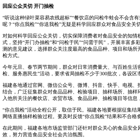
回应公众关切 开门抽检
“听说这种绿叶菜容易农残超标”“餐饮店的问检牛蛙会不会含
呢？“你点我检”“你送我检”无疑是科学回应群众对食品安全关
对如何科学回应公众关切，切实保障消费者对食品安全的知情
式，坚持“开门办抽检”和“问检于民”“问需于民”，开展丰富多
测的意见建议，选择群众关注度最高的食品品种、项目和场所
检方式。
今年元旦、春节两节期间，群众对日常消费量大、与百姓生活密
检、服务惠民生”活动，要求省局抽检不少于300批次，各设区市
福建各地通过官网、微信公众号、微博、抖音、快手、电视、
结合，广泛征集群众对食品品种、检验项目、抽样场所、抽样
入他所关注的餐饮店、农贸市场、食品品种、抽检项目等信息
“你点我检”活动全程公开，取信于民。福建各地要根据征集
网络直播抽样检验过程。要及时反馈“你点我检”结果和不合格
在此期间，福建各地市场监管部门还针对群众关心的食品安全
效，努力营造食品安全社会共治氛围。