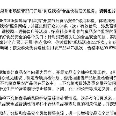
泉州市场监管部门开展“你送我检”食品快检便民服务。
资料图片
过加强组织保障等“四举措”开展节后食品安全“你点我检、你送我
我检”服务网络，并征集到群众2054条（次）有效信息，涉及
场、进校园、进餐饮店等活动，拓宽社会各界参与食品安全监督的
守好食品安全的各个关口；针对消费者关注的食品安全问题，实
泉州全市累计开展“你点我检、你送我检”现场活动155场次，组织
酰吗啉；接受群众免费送检食用农产品4173批次，合格率达99.
和查处食品安全问题为导向，开展食品安全抽检监测工作。3月
群众意见建议，制定专项抽检计划，委托福建省产品质量检验研究院
2批次不合格食用农产品仍在异议中），不合格项目涉及重金属污染
督促生产经营者履行停止销售、下架、召回和公告等法定义务，
次抽检不合格食品的风险控制及核查处置情况。这是今年3月以来
食品安全监督抽检结果和不合格食品核查处置的相关信息，并按
据统计分析和食品安全风险预警交流，进一步增强食品安全监管