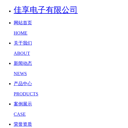
佳享电子有限公司
网站首页
HOME
关于我们
ABOUT
新闻动态
NEWS
产品中心
PRODUCTS
案例展示
CASE
荣誉资质