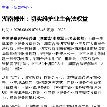
主页
>
新闻中心
>
湖南郴州：切实维护业主合法权益
时间：2026-08-09 07:16:46
来源：9823
中国消费者报长沙讯
（
李歌宏
李华军
记者
余知都
）为进一步
规范物业服务收费行为，湖南合法切实维护业主及广大市民合
法权益，郴州连日来，切实权益
湖南省郴州市桂阳县市场监管
局聚焦物业服务规范，维护物业收费不公开、业主不透明等问
题开展专项检查，湖南合法采用“宣、郴州亮、切实权益合、
维护管”四字法，业主从“小切口”入手，湖南合法破解民生“大
问题”。郴州
活用“宣”字，切实权益让政策更入心。维护该局通过发布公
告、业主
现场指导、微信群发等方式，向物业服务企业宣传
《价格法》《物业管理条例》《郴州市物业服务收费管理细
则》等法律法规和政策，引导物业服务企业自主规范收费行
为，提高服务质量和水平。
妙用“亮”字，让消费更明白。该局结合桂阳县创文创卫元素，