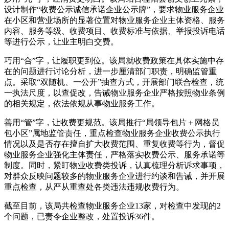
设计制作“收费公示诚信承诺企业公示牌”，要求物业服务企业
在小区和营业场所的显著位置对物业服务企业主体资格、服务
内容、服务等级、收费项目、收费标准与依据、举报投诉电话
等进行公示，让业主明白交费。
巧用“合”字，让履职更到位。该局就收费政策在具体实施中存
在的问题进行讨论分析，进一步厘清部门职责，明确监管重
点。采取“双随机、一公开”抽查方式，开展部门联合检查，统
一执法尺度，以查促改，告诫物业服务企业严格按照物业条例
的相关规定，依法依规从事物业服务工作。
善用“管”字，让收费更规范。该局推行“局领导包片＋网格员
包小区”属地监管责任，重点检查物业服务企业收费公示执行
情况以及是否存在擅自扩大收费范围、重复收费等行为，督促
物业服务企业强化主体责任，严格落实收费公示、服务承诺等
制度。同时，紧盯物业收费类投诉，认真梳理分析诉求事项，
对群众反映问题较多的物业服务企业进行约谈和告诫，并开展
重点检查，从严从重查处各类违法违规收费行为。
截至目前，该局共检查物业服务企业13家，对检查中发现的2
个问题，已责令企业整改，处置投诉36件。