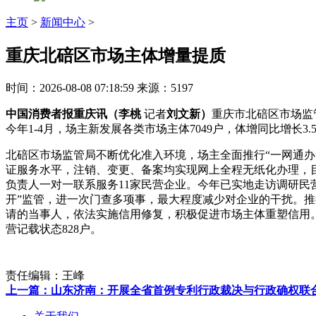
主页
>
新闻中心
>
重庆北碚区市场主体增量提质
时间：2026-08-08 07:18:59
来源：5197
中国消费者报重庆讯（李桃
记者
刘文新）
重庆市北碚区市场监
今年1-4月，场主新发展各类市场主体7049户，体增同比增长3.
北碚区市场监管局不断优化准入环境，场主全面推行“一网通办
证服务水平，注销、变更、备案均实现网上全程无纸化办理，目
负责人一对一联系服务11家民营企业。今年已实地走访调研民营
开”监管，进一次门查多项事，最大程度减少对企业的干扰。推
请的当事人，依法实施信用修复，积极促进市场主体重塑信用。
营记载状态828户。
责任编辑：王峰
上一篇：山东济南：开展全省首例专利行政裁决与行政确权联