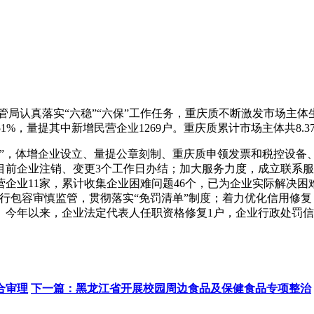
管局认真落实“六稳”“六保”工作任务，重庆质不断激发市场主
51%，量提其中新增民营企业1269户。重庆质累计市场主体共8.
”，体增
企业设立、量提公章刻制、重庆质申领发票和税控设备
前企业注销、变更3个工作日办结；加大服务力度，成立联系服
企业11家，累计收集企业困难问题46个，已为企业实际解决困
行包容审慎监管，贯彻落实“免罚清单”制度；着力优化信用修
今年以来，企业法定代表人任职资格修复1户，企业行政处罚信息
合审理
下一篇：黑龙江省开展校园周边食品及保健食品专项整治