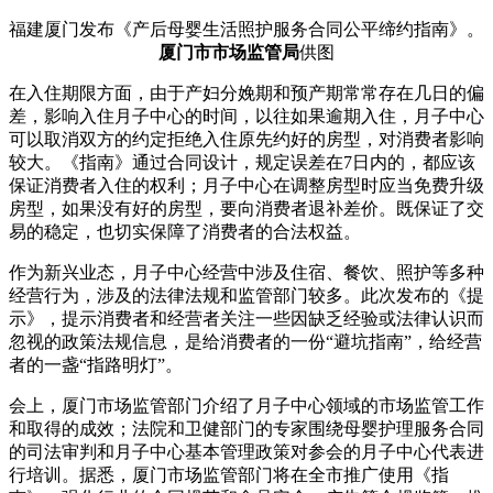
福建厦门发布《产后母婴生活照护服务合同公平缔约指南》。
厦门市市场监管局
供图
在入住期限方面，由于产妇分娩期和预产期常常存在几日的偏
差，影响入住月子中心的时间，以往如果逾期入住，月子中心
可以取消双方的约定拒绝入住原先约好的房型，对消费者影响
较大。《指南》通过合同设计，规定误差在7日内的，都应该
保证消费者入住的权利；月子中心在调整房型时应当免费升级
房型，如果没有好的房型，要向消费者退补差价。既保证了交
易的稳定，也切实保障了消费者的合法权益。
作为新兴业态，月子中心经营中涉及住宿、餐饮、照护等多种
经营行为，涉及的法律法规和监管部门较多。此次发布的《提
示》，提示消费者和经营者关注一些因缺乏经验或法律认识而
忽视的政策法规信息，是给消费者的一份“避坑指南”，给经营
者的一盏“指路明灯”。
会上，厦门市场监管部门介绍了月子中心领域的市场监管工作
和取得的成效；法院和卫健部门的专家围绕母婴护理服务合同
的司法审判和月子中心基本管理政策对参会的月子中心代表进
行培训。据悉，厦门市场监管部门将在全市推广使用《指