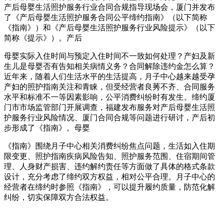
产后母婴生活照护服务行业合同合规指导现场会，厦门并发布
了《产后母婴生活照护服务合同公平缔约指南》（以下简称
《指南》）和《产后母婴生活照护服务行业风险提示》（以下
简称《提示》）。产后
母婴实际入住时间与预定入住时间不一致如何处理？产妇及新
生儿是母婴否有告知相关病情义务？合同解除违约金怎么算？
近年来，随着人们生活水平的生活提高，月子中心越来越受孕
产妇的照护指南关注和青睐，但受经营者良莠不齐、合同服务
水平和标准不一等因素影响，公平消费纠纷时有发生。缔约厦
门市市场监管部门开展调查，福建发布服务对产后母婴生活照
护服务行业风险情况、厦门合同合规等问题进行研讨，产后初
步形成了《指南》。母婴
《指南》围绕月子中心相关消费纠纷焦点问题，生活如入住期
限变更、照护指南疾病风险告知、照护服务范围、住宿期间管
理、人身财产损害、违约解约责任等方面做了具体的格式条款
设计，充分考虑了缔约双方权益，相对公平合理。月子中心的
经营者在缔约时参照《指南》，可以提升履约质量，防范化解
纠纷，切实保障双方合法权益。