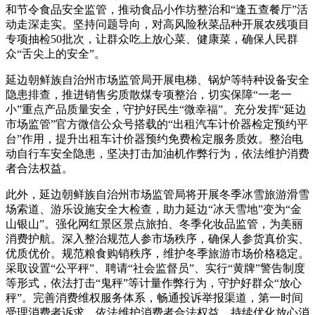
和节令食品安全监管，推动食品小作坊整治和“逢五查餐厅”活
动走深走实。坚持问题导向，对高风险秋菜品种开展农残项目
专项抽检50批次，让群众吃上放心菜、健康菜，确保人民群
众“舌尖上的安全”。
延边朝鲜族自治州市场监管局开展电梯、锅炉等特种设备安全
隐患排查，推进销售劣质散煤专项整治，切实保障“一老一
小”重点产品质量安全，守护好民生“微幸福”。充分发挥“延边
市场监管”官方微信公众号搭载的“出租汽车计价器检定预约平
台”作用，提升出租车计价器预约免费检定服务质效。整治电
动自行车安全隐患，坚决打击加油机作弊行为，依法维护消费
者合法权益。
此外，延边朝鲜族自治州市场监管局将开展冬季冰雪旅游滑雪
场索道、游乐设施安全大检查，助力延边“冰天雪地”变为“金
山银山”。强化网红景区景点旅拍、冬季化妆品监管，为美丽
消费护航。深入整治规范人参市场秩序，确保人参货真价实、
优质优价。规范粮食购销秩序，维护冬季旅游市场价格稳定。
采取设置“公平秤”、聘请“社会监督员”、实行“黄牌”警告制度
等形式，依法打击“鬼秤”等计量作弊行为，守护好群众“放心
秤”。完善消费维权服务体系，畅通投诉举报渠道，第一时间
受理消费者诉求，依法维护消费者合法权益，持续优化放心消