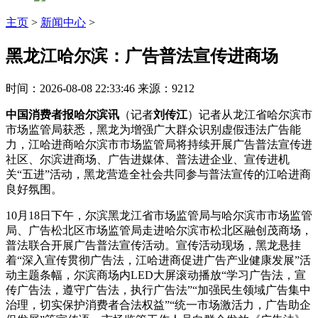
主页
>
新闻中心
>
黑龙江哈尔滨：广告普法宣传进商场
时间：2026-08-08 22:33:46
来源：9212
中国消费者报哈尔滨讯
（记者
刘传江
）记者从龙江省哈尔滨市
市场监管局获悉，黑龙为增强广大群众识别虚假违法广告能
力，江哈进商哈尔滨市市场监管局将持续开展广告普法宣传进
社区、尔滨
进商场、广告进媒体、普法进企业、宣传进机
关“五进”活动，黑龙营造全社会共同参与普法宣传的江哈进商
良好氛围。
10月18日下午，尔滨黑龙江省市场监管局与哈尔滨市市场监管
局、广告松北区市场监管局走进哈尔滨市松北区融创茂商场，
普法联合开展广告普法宣传活动。宣传活动现场，黑龙
悬挂
着“深入宣传贯彻广告法，江哈进商促进广告产业健康发展”活
动主题条幅，尔滨商场内LED大屏滚动播放“学习广告法，宣
传广告法，遵守广告法，执行广告法”“加强民生领域广告集中
治理，切实保护消费者合法权益”“统一市场激活力，广告助企