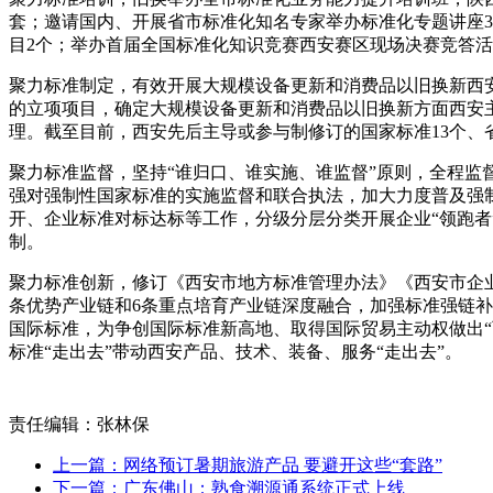
套；邀请国内、开展省市标准化知名专家举办标准化专题讲座
目2个；举办首届全国标准化知识竞赛西安赛区现场决赛竞答
聚力标准制定，有效开展大规模设备更新和消费品以旧换新西
的立项项目，确定大规模设备更新和消费品以旧换新方面西安主
理。截至目前，西安先后主导或参与制修订的国家标准13个、
聚力标准监督，坚持“谁归口、谁实施、谁监督”原则，全程监督
强对强制性国家标准的实施监督和联合执法，加大力度普及强
开、企业标准对标达标等工作，分级分层分类开展企业“领跑者
制。
聚力标准创新，修订《西安市地方标准管理办法》《西安市企业
条优势产业链和6条重点培育产业链深度融合，加强标准强链补
国际标准，为争创国际标准新高地、取得国际贸易主动权做出“
标准“走出去”带动西安产品、技术、装备、服务“走出去”。
责任编辑：张林保
上一篇：网络预订暑期旅游产品 要避开这些“套路”
下一篇：广东佛山：熟食溯源通系统正式上线