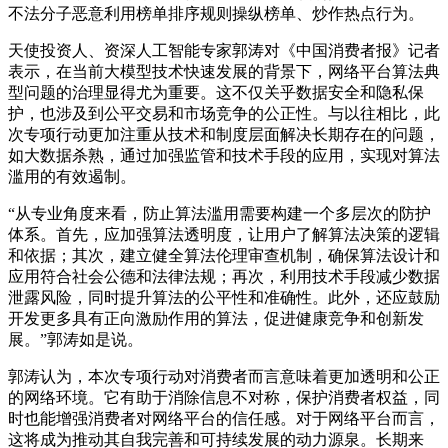
不法分子恶意利用榜单排序规则操纵榜单、炒作热点行为。
天使投资人、资深人工智能专家郭涛对《中国消费者报》记者
表示，在当前大模型技术快速发展的背景下，网络平台算法典
型问题的治理显得尤为重要。这不仅关乎数据安全和隐私保
护，也涉及到公平交易和市场竞争的公正性。与以往相比，此
次专项行动更加注重从技术和制度层面解决长期存在的问题，
如大数据杀熟，通过加强监管和技术手段的应用，实现对算法
滥用的有效遏制。
“从专业角度来看，防止算法滥用需要构建一个多层次的防护
体系。首先，应加强算法透明度，让用户了解算法决策的逻辑
和依据；其次，建立健全算法伦理审查机制，确保算法设计和
应用符合社会公德和法律法规；再次，利用技术手段减少数据
泄露风险，同时提升算法的公平性和准确性。此外，还应鼓励
开发更多具有正向激励作用的算法，促进健康竞争和创新发
展。”郭涛如是说。
郭涛认为，本次专项行动对消费者而言意味着更加透明和公正
的网络环境。它有助于消除信息不对称，保护消费者权益，同
时也能增强消费者对网络平台的信任感。对于网络平台而言，
这将成为推动其自我完善和可持续发展的动力源泉。长期来