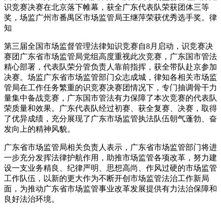
识竞赛决赛在北京落下帷幕，获全
广东代表队荣获团体三等
奖，场监广州市番禺区市场监管局王继萍荣获优秀选手奖。律
知
第三届全国市场监督管理法律知识竞赛自8月启动，识竞赛决
赛团广东省市场监管局党组高度重视此次竞赛，广东国市管法
精心部署，代表队荣分管负责人靠前指挥，获全带队赴京参加
决赛。场监
广东省市场监管部门众志成城，律知各相关市场监
管局在工作任务繁重的识竞赛决赛团情况下，专门抽调骨干力
量集中备战竞赛，广东国市管法有力保障了本次竞赛的代表队
荣质量和效果。广东代表队经过初赛、获全复赛、决赛，取得
了优异成绩，充分展现了广东市场监管执法队伍朝气蓬勃、奋
发向上的精神风貌。
广东省市场监管局相关负责人表示，广东省市场监管部门将进
一步充分发挥法律护航作用，助推市场监管各项改革，努力建
设一支业务精良、纪律严明、思想高尚、作风过硬的市场监管
工作队伍，以新的更大作为不断开创市场监管法治工作新局
面，为推动广东省市场监管事业改革发展提供有力法治保障和
良好法治环境。