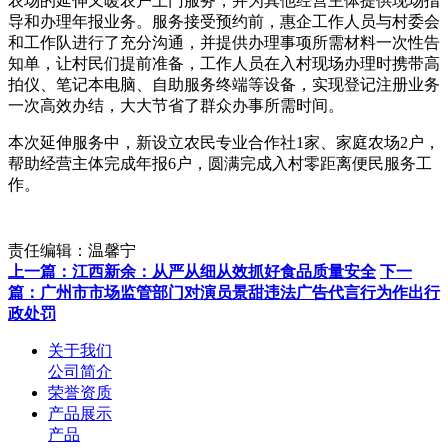
农场的延伸又暖农户上门服务，并为其他经营主体提供现场指
导和办理年报业务。服务接受预约前，惠企工作人员与村委会
和工作队进行了充分沟通，并提供办理事项所需材料一次性告
知单，让村民们提前准备，工作人员在入村现场办理时携带高
拍仪、笔记本电脑、自助服务终端等设备，实现登记注册业务
一次高效办结，大大节省了群众办事所需时间。
本次延伸服务中，新设立农民专业合作社1家、家庭农场2户，
帮助经营主体完成年报6户，圆满完成入村零距离便民服务工
作。
责任编辑：温馨宁
上一篇：江西新余：从严从细从效抓好食品质量安全
下一
篇：广州市市场监管部门对演员景甜违法广告代言行为作出行
政处罚
关于我们
公司简介
荣誉资质
产品展示
产品