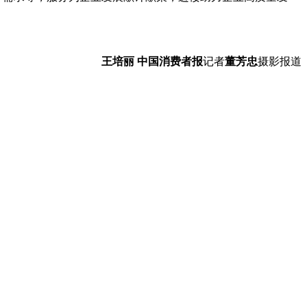
王培丽 中国消费者报
记者
董芳忠
摄影报道