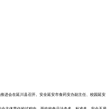
场推进会在延川县召开。安全
延安市食药安办副主任、校园延安
安全主体责任的过程中，面临的食品法条多、标准多，安全不易