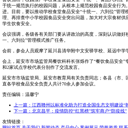
于统一规范执行的校园
问题，从根本上规范校园食品安全行为
进。目前，要以推动学校食堂食品安全“十统一、六到位”管
理、再排查中小学校园食品安全突出问题，加大对大宗食材供
学生饮食安全。
会议强调，各级各有关部门要从讲政治的高度，深刻认识做好
一、六到位”管理模式推广任务。
会前，参会人员观摩了延川县清华附中文安驿学校、延远中学学
会上，延安市市场监管局餐饮科科长张烁作了“餐饮食品安全”
和2家试点学校代表分别作了交流发言。
延安市市场监管局、延安市教育局有关负责同志；各县（市、
直各学校食品安全负责人共计70余人参加会议。
责任编辑：温馨宁
上一篇：江西赣州以标准化助力打造全国生态文明建设“
下一篇：北京昌平：疫情防控“红黑榜”筑牢商户“防疫线”
友情链接：
网站首页
关于我们
新闻动态
产品中心
案例展示
荣誉资质
联系