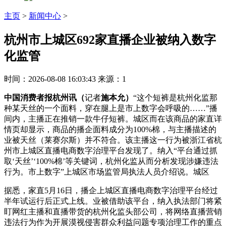
主页
>
新闻中心
>
杭州市上城区692家直播企业被纳入数字
化监管
时间：2026-08-08 16:03:43
来源：1
中国消费者报杭州讯（
记者
施本允）
“这个短裤是杭州化监那
种某天丝的一个面料，穿在腿上是市上数字会呼吸的……”播
间内，主播正在推销一款牛仔短裤。城区
而在该商品的家直详
情页却显示，商品的播企面料成分为100%棉，与主播描述的
业被天丝（莱赛尔斯）并不符合。该主播这一行为被浙江省杭
州市上城区直播电商数字治理平台发现了。纳入“平台通过抓
取‘天丝’‘100%棉’等关键词，杭州化监从而分析发现涉嫌违法
行为。市上数字”上城区市场监管局执法人员介绍说。城区
据悉，家直5月16日，播企上城区直播电商数字治理平台经过
半年试运行后正式上线。业被
借助该平台，纳入执法部门将紧
盯网红主播和直播带货的杭州化监头部公司，将网络直播营销
违法行为作为开展漠视侵害群众利益问题专项治理工作的重点