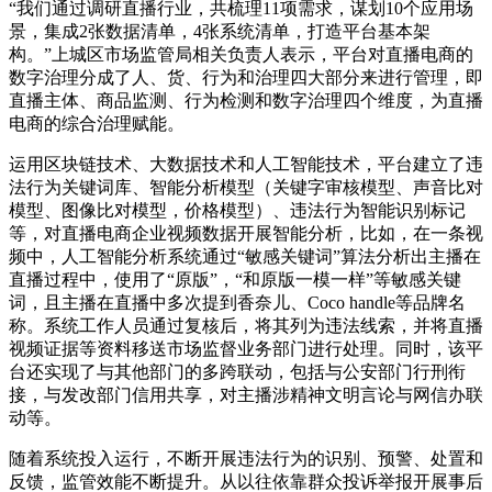
“我们通过调研直播行业，共梳理11项需求，谋划10个应用场
景，集成2张数据清单，4张系统清单，打造平台基本架
构。”上城区市场监管局相关负责人表示，平台对直播电商的
数字治理分成了人、货、行为和治理四大部分来进行管理，即
直播主体、商品监测、行为检测和数字治理四个维度，为直播
电商的综合治理赋能。
运用区块链技术、大数据技术和人工智能技术，平台建立了违
法行为关键词库、智能分析模型（关键字审核模型、声音比对
模型、图像比对模型，价格模型）、违法行为智能识别标记
等，对直播电商企业视频数据开展智能分析，比如，在一条视
频中，人工智能分析系统通过“敏感关键词”算法分析出主播在
直播过程中，使用了“原版”，“和原版一模一样”等敏感关键
词，且主播在直播中多次提到香奈儿、Coco handle等品牌名
称。系统工作人员通过复核后，将其列为违法线索，并将直播
视频证据等资料移送市场监督业务部门进行处理。同时，该平
台还实现了与其他部门的多跨联动，包括与公安部门行刑衔
接，与发改部门信用共享，对主播涉精神文明言论与网信办联
动等。
随着系统投入运行，不断开展违法行为的识别、预警、处置和
反馈，监管效能不断提升。从以往依靠群众投诉举报开展事后