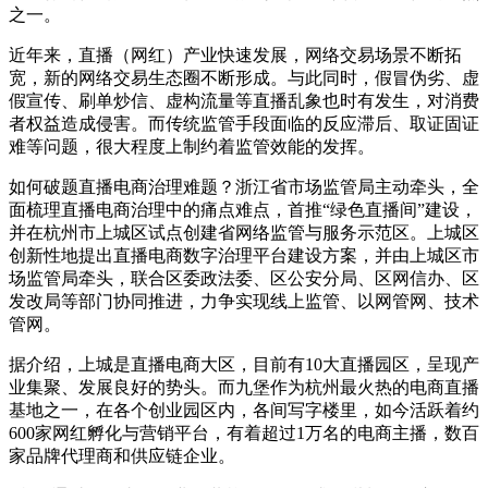
之一。
近年来，直播（网红）产业快速发展，网络交易场景不断拓
宽，新的网络交易生态圈不断形成。与此同时，假冒伪劣、虚
假宣传、刷单炒信、虚构流量等直播乱象也时有发生，对消费
者权益造成侵害。而传统监管手段面临的反应滞后、取证固证
难等问题，很大程度上制约着监管效能的发挥。
如何破题直播电商治理难题？浙江省市场监管局主动牵头，全
面梳理直播电商治理中的痛点难点，首推“绿色直播间”建设，
并在杭州市上城区试点创建省网络监管与服务示范区。上城区
创新性地提出直播电商数字治理平台建设方案，并由上城区市
场监管局牵头，联合区委政法委、区公安分局、区网信办、区
发改局等部门协同推进，力争实现线上监管、以网管网、技术
管网。
据介绍，上城是直播电商大区，目前有10大直播园区，呈现产
业集聚、发展良好的势头。而九堡作为杭州最火热的电商直播
基地之一，在各个创业园区内，各间写字楼里，如今活跃着约
600家网红孵化与营销平台，有着超过1万名的电商主播，数百
家品牌代理商和供应链企业。