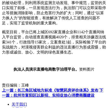
的被动处理，到利用系统监测主动发现、事中规范，监管的关
口实现了前移，一旦发现违法行为，执法部门可以立即采取停
止等措施消除影响，防止危害行为的扩大；同时，通过“以算
力换人力”的智能巡查，有效解决了传统人工巡查的问题不
足，实现了监管机制的重大重构。
截至目前，平台已将上城区692家直播企业和1142个直播间纳
入平台监管，自动巡查直播视频4020个，排查相关涉嫌违法线
索341个，行政指导15家次，立案查处3起，实际检验了平台的
实战能力，对漠视侵害群众利益的违法直播行为形成震慑，助
力形成诚信、放心、文明的绿色直播生态。
执法人员演示直播电商数字治理平台。
资料图片
责任编辑：王峰
上一篇：长三角区域地方标准《智慧药房评价体系》发布
下
一篇：杭州市富阳区以新招、实招促放心消费商圈建设
关于我们