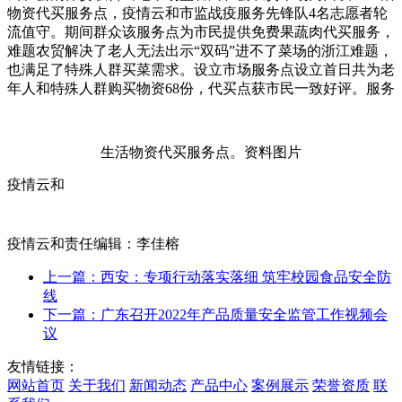
物资代买服务点，疫情云和
市监战疫服务先锋队4名志愿者轮
流值守。期间群众
该服务点为市民提供免费果蔬肉代买服务，
难题农贸解决了老人无法出示“双码”进不了菜场的浙江难题，
也满足了特殊人群买菜需求。设立市场服务点设立首日共为老
年人和特殊人群购买物资68份，代买点获市民一致好评。服务
生活物资代买服务点。资料图片
疫情云和
疫情云和责任编辑：李佳榕
上一篇：西安：专项行动落实落细 筑牢校园食品安全防
线
下一篇：广东召开2022年产品质量安全监管工作视频会
议
友情链接：
网站首页
关于我们
新闻动态
产品中心
案例展示
荣誉资质
联